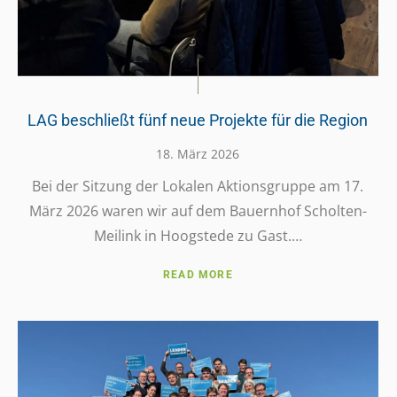
LAG beschließt fünf neue Projekte für die Region
18. März 2026
Bei der Sitzung der Lokalen Akti­ons­gruppe am 17.
März 2026 waren wir auf dem Bauern­hof Schol­­ten-
Meilink in Hoog­s­tede zu Gast.…
READ MORE