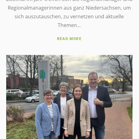
Regio­nal­ma­na­ge­rin­nen aus ganz Nieder­sach­sen, um
sich auszu­tau­schen, zu vernet­zen und aktu­elle
Themen…
READ MORE