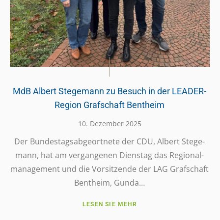
MdB Albert Stegemann zu Besuch in der LEADER-
Region Grafschaft Bentheim
10. Dezem­ber 2025
Der Bundes­tags­ab­ge­ort­nete der CDU, Albert Stege­
mann, hat am vergan­ge­nen Diens­tag das Regio­nal­
ma­nage­ment und die Vorsit­zende der LAG Graf­schaft
Bent­heim, Gunda…
LESEN SIE MEHR