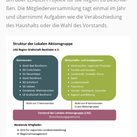
ßen. Die Mitglie­der­ver­samm­lung tagt einmal im Jahr
und über­nimmt Aufga­ben wie die Verab­schie­dung
des Haus­halts oder die Wahl des Vorstands.