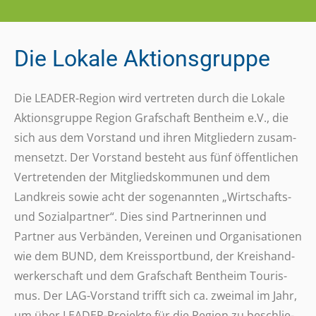
Die Lokale Aktionsgruppe
Die LEADER-Region wird vertre­ten durch die Lokale
Akti­ons­gruppe Region Graf­schaft Bent­heim e.V., die
sich aus dem Vorstand und ihren Mitglie­dern zusam­
men­setzt. Der Vorstand besteht aus fünf öffent­li­chen
Vertre­ten­den der Mitglieds­kom­mu­nen und dem
Land­kreis sowie acht der soge­nann­ten „Wirt­schafts-
und Sozi­al­part­ner“. Dies sind Part­ne­rin­nen und
Partner aus Verbän­den, Verei­nen und Orga­ni­sa­tio­nen
wie dem BUND, dem Kreis­sport­bund, der Kreis­hand­
wer­ker­schaft und dem Graf­schaft Bent­heim Touris­
mus. Der LAG-Vorstand trifft sich ca. zweimal im Jahr,
um über LEADER-Projekte für die Region zu beschlie­