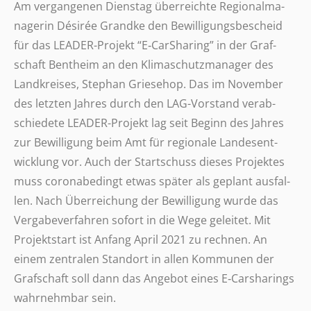
Am vergan­ge­nen Diens­tag über­reichte Regio­nal­ma­
na­ge­rin Désirée Grandke den Bewil­li­gungs­be­scheid
für das LEADER-Projekt “E‑CarSharing” in der Graf­
schaft Bent­heim an den Klima­schutz­ma­na­ger des
Land­krei­ses, Stephan Grie­se­hop. Das im Novem­ber
des letzten Jahres durch den LAG-Vorstand verab­
schie­dete LEADER-Projekt lag seit Beginn des Jahres
zur Bewil­li­gung beim Amt für regio­nale Landes­ent­
wick­lung vor. Auch der Start­schuss dieses Projek­tes
muss coro­nabe­dingt etwas später als geplant ausfal­
len. Nach Über­rei­chung der Bewil­li­gung wurde das
Verga­be­ver­fah­ren sofort in die Wege gelei­tet. Mit
Projekt­start ist Anfang April 2021 zu rechnen. An
einem zentra­len Stand­ort in allen Kommu­nen der
Graf­schaft soll dann das Angebot eines E‑Carsharings
wahr­nehm­bar sein.