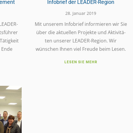
gement
Infobrief der LEADER-Region
28. Januar 2019
s LEADER-
Mit unserem Info­brief infor­mie­ren wir Sie
s­füh­rer
über die aktu­el­len Projekte und Akti­vi­tä­
ätig­keit
ten unserer LEADER-Region. Wir
e Ende
wünschen Ihnen viel Freude beim Lesen.
LESEN SIE MEHR