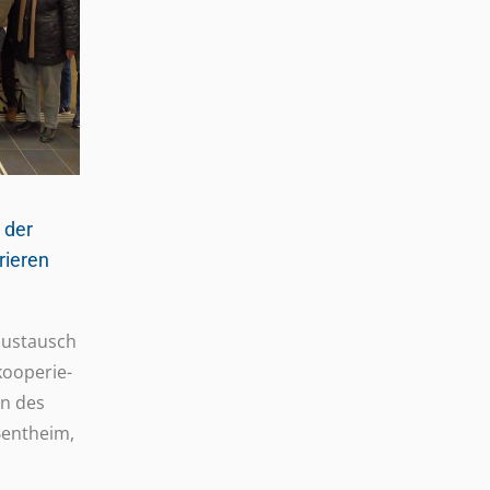
 der
rieren
us­tausch
koope­rie­
en des
Bent­heim,