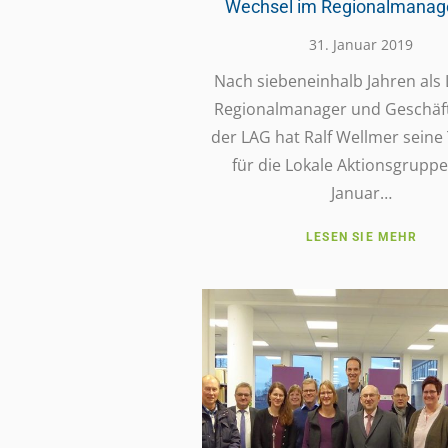
Wechsel im Regionalmana
31. Januar 2019
Nach sieben­ein­halb Jahren al
Regio­nal­­ma­na­­ger und Geschäft
der LAG hat Ralf Wellmer seine T
für die Lokale Akti­ons­grupp
Januar…
LESEN SIE MEHR