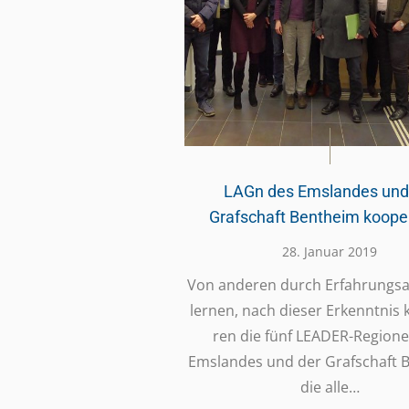
LAGn des Emslandes und
Grafschaft Bentheim koope
28. Januar 2019
Von anderen durch Erfah­rungs­a
lernen, nach dieser Erkennt­nis 
ren die fünf LEADER-Regio­­n
Emslan­des und der Graf­schaft 
die alle…