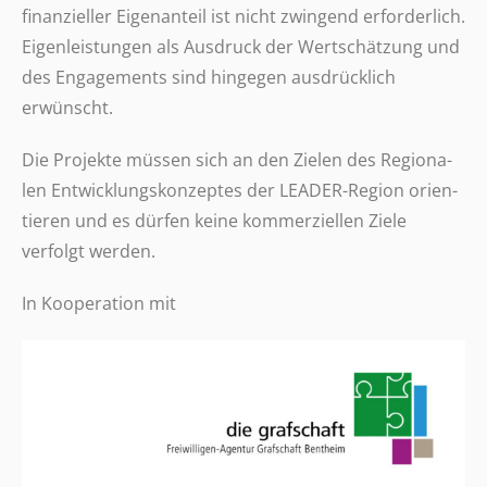
finan­zi­el­ler Eigen­an­teil ist nicht zwin­gend erfor­der­lich.
Eigen­leis­tun­gen als Ausdruck der Wert­schät­zung und
des Enga­ge­ments sind hinge­gen ausdrück­lich
erwünscht.
Die Projekte müssen sich an den Zielen des Regio­na­
len Entwick­lungs­kon­zep­tes der LEADER-Region orien­
tie­ren und es dürfen keine kommer­zi­el­len Ziele
verfolgt werden.
In Koope­ra­tion mit