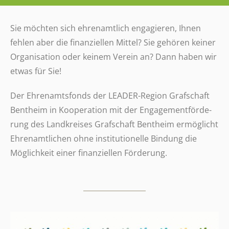
Sie möchten sich ehren­amt­lich enga­gie­ren, Ihnen
fehlen aber die finan­zi­el­len Mittel? Sie gehören keiner
Orga­ni­sa­tion oder keinem Verein an? Dann haben wir
etwas für Sie!
Der Ehren­amts­fonds der LEADER-Region Graf­schaft
Bent­heim in Koope­ra­tion mit der Enga­ge­ment­för­de­
rung des Land­krei­ses Graf­schaft Bent­heim ermög­licht
Ehren­amt­li­chen ohne insti­tu­tio­nelle Bindung die
Möglich­keit einer finan­zi­el­len Förderung.