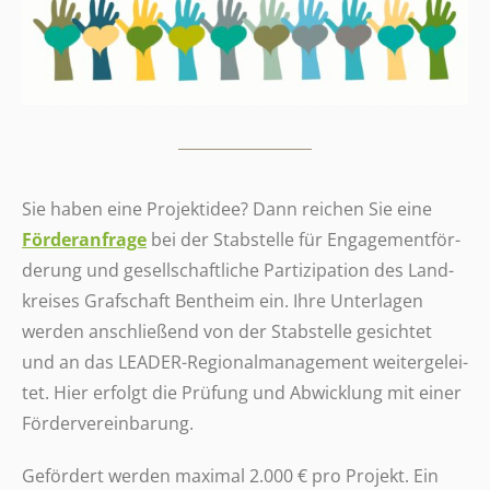
Sie haben eine Projekt­idee? Dann reichen Sie eine
Förder­an­frage
bei der Stab­stelle für Enga­ge­ment­för­
de­rung und gesell­schaft­li­che Parti­zi­pa­tion des Land­
krei­ses Graf­schaft Bent­heim ein. Ihre Unter­la­gen
werden anschlie­ßend von der Stab­stelle gesich­tet
und an das LEADER-Regio­nal­ma­nage­ment weiter­ge­lei­
tet. Hier erfolgt die Prüfung und Abwick­lung mit einer
Fördervereinbarung.
Geför­dert werden maximal 2.000 € pro Projekt. Ein