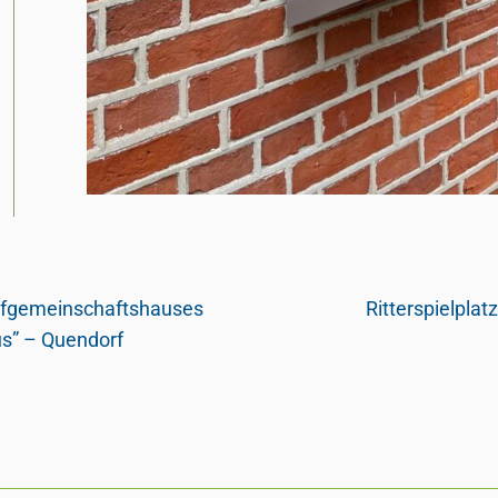
rfgemeinschaftshauses
Ritterspielplatz
us” – Quendorf