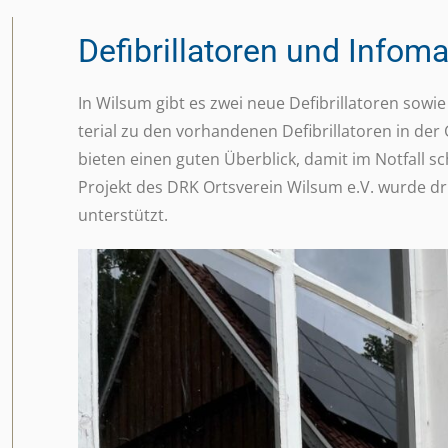
Defibrillatoren und Infoma
In Wilsum gibt es zwei neue Defi­bril­la­to­ren sowi
te­rial zu den vorhan­de­nen Defi­bril­la­to­ren in d
bieten einen guten Über­blick, damit im Notfall s
Projekt des DRK Orts­ver­ein Wilsum e.V. wurde dr
unterstützt.