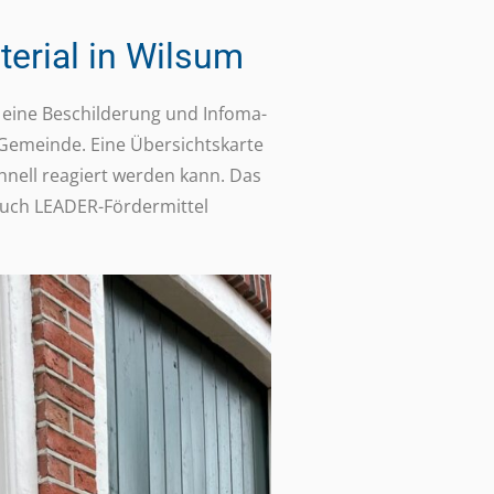
terial in Wilsum
e eine Beschil­de­rung und Info­ma­
er Gemeinde. Eine Über­sichts­karte
chnell reagiert werden kann. Das
uch LEADER-Förder­mit­tel