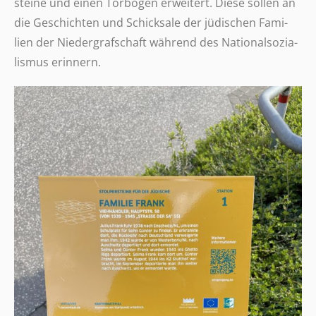
steine und einen Torbo­gen erwei­tert. Diese sollen an
die Geschich­ten und Schick­sale der jüdi­schen Fami­
lien der Nieder­graf­schaft während des Natio­nal­so­zia­
lis­mus erinnern.